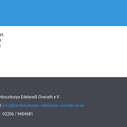
st.
r.
t
bourkorps Edelweiß Overath e.V.
l:
info@tambourkorps-edelweiss-overath-ev.de
. : 02206 / 9404681