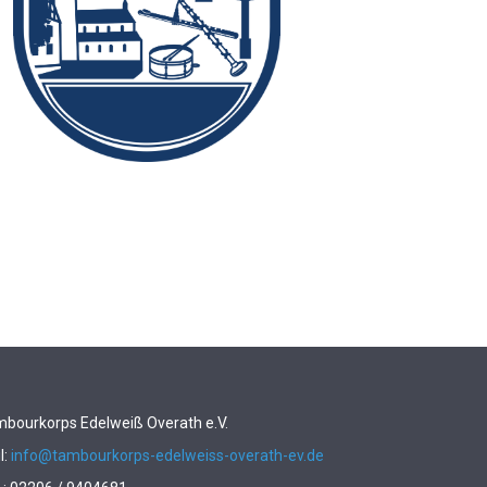
bourkorps Edelweiß Overath e.V.
l:
info@tambourkorps-edelweiss-overath-ev.de