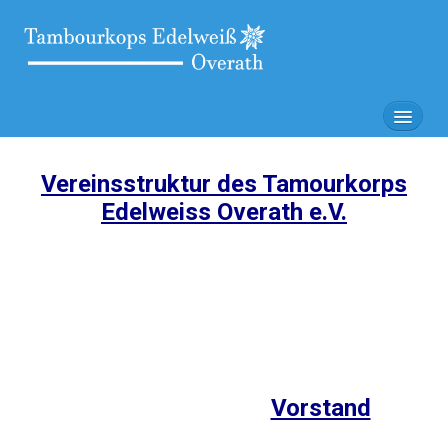
Home
Vereinsstruktur des Tamourkorps
Vereinsstruktur
Edelweiss Overath e.V.
Galerie
Chronik
Kalender
Kontakt
Impressum
Vorstand
Datenschutz